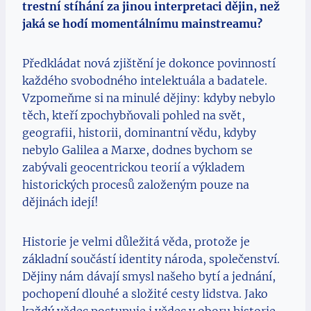
trestní stíhání za jinou interpretaci dějin, než
jaká se hodí momentálnímu mainstreamu?
Předkládat nová zjištění je dokonce povinností
každého svobodného intelektuála a badatele.
Vzpomeňme si na minulé dějiny: kdyby nebylo
těch, kteří zpochybňovali pohled na svět,
geografii, historii, dominantní vědu, kdyby
nebylo Galilea a Marxe, dodnes bychom se
zabývali geocentrickou teorií a výkladem
historických procesů založeným pouze na
dějinách idejí!
Historie je velmi důležitá věda, protože je
základní součástí identity národa, společenství.
Dějiny nám dávají smysl našeho bytí a jednání,
pochopení dlouhé a složité cesty lidstva. Jako
každý vědec postupuje i vědec v oboru historie