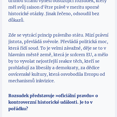
druhou stranu vynesl odsuzující rozsudek, který
měl svůj raison d’être právě v meritu sporné
historické otázky. Jinak řečeno, odsoudil bez
důkazů.
Zde se vytrácí princip právního státu. Mizí právní
jistota, převládá svévole. Převládá politická moc,
která řídí soud. To je velmi závažné, děje se to v
hlavním městě země, která je srdcem EU, a mělo
by to vyvolat nejostřejší reakce těch, kteří se
prohlašují za liberály a demokraty, za dědice
osvícenské kultury, která osvobodila Evropu od
mechanismů inkvizice.
Rozsudek představuje »oficiální pravdu« o
kontroverzní historické události. Je to v
pořádku?