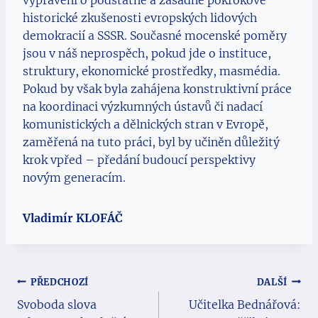
historické zkušenosti evropských lidových
demokracií a SSSR. Současné mocenské poměry
jsou v náš neprospěch, pokud jde o instituce,
struktury, ekonomické prostředky, masmédia.
Pokud by však byla zahájena konstruktivní práce
na koordinaci výzkumných ústavů či nadací
komunistických a dělnických stran v Evropě,
zaměřená na tuto práci, byl by učiněn důležitý
krok vpřed – předání budoucí perspektivy
novým generacím.
Vladimír KLOFÁČ
Navigace
PŘEDCHOZÍ
DALŠÍ
Svoboda slova
Učitelka Bednářová:
pro