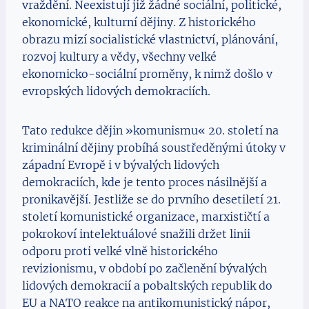
vraždění. Neexistují již žádné sociální, politické,
ekonomické, kulturní dějiny. Z historického
obrazu mizí socialistické vlastnictví, plánování,
rozvoj kultury a vědy, všechny velké
ekonomicko-sociální proměny, k nimž došlo v
evropských lidových demokraciích.
Tato redukce dějin »komunismu« 20. století na
kriminální dějiny probíhá soustředěnými útoky v
západní Evropě i v bývalých lidových
demokraciích, kde je tento proces násilnější a
pronikavější. Jestliže se do prvního desetiletí 21.
století komunistické organizace, marxističtí a
pokrokoví intelektuálové snažili držet linii
odporu proti velké vlně historického
revizionismu, v období po začlenění bývalých
lidových demokracií a pobaltských republik do
EU a NATO reakce na antikomunistický nápor,