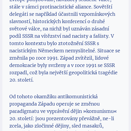
stále v rámci protinacistické aliance. Sovětští
delegáti se například účastnili vzpomínkových
slavností, historických konferencí o druhé
světové válce, na nichž byl uznáván zásadní
podíl SSSR na vítězství nad nacisty a fašisty. V
tomto kontextu bylo ztotožnění SSSR s
nacistickým Německem nemyslitelné. Situace se
změnila po roce 1991. Západ zvítězil, lidové
demokracie byly svrženy a v roce 1991 se SSSR
rozpadl, což byla největší geopolitická tragédie
20. století.
Od tohoto okamžiku antikomunistická
propaganda Západu operuje se změnou
paradigmatu ve vyprávění dějin »komunismu«
20. století: jsou prezentovány převážně, ne-li
zcela, jako zločinné dějiny, sled masakrů,