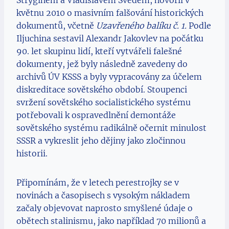
květnu 2010 o masivním falšování historických
dokumentů, včetně
Uzavřeného balíku č. 1.
Podle
Iljuchina sestavil Alexandr Jakovlev na počátku
90. let skupinu lidí, kteří vytvářeli falešné
dokumenty, jež byly následně zavedeny do
archivů ÚV KSSS a byly vypracovány za účelem
diskreditace sovětského období. Stoupenci
svržení sovětského socialistického systému
potřebovali k ospravedlnění demontáže
sovětského systému radikálně očernit minulost
SSSR a vykreslit jeho dějiny jako zločinnou
historii.
Připomínám, že v letech perestrojky se v
novinách a časopisech s vysokým nákladem
začaly objevovat naprosto smyšlené údaje o
obětech stalinismu, jako například 70 milionů a