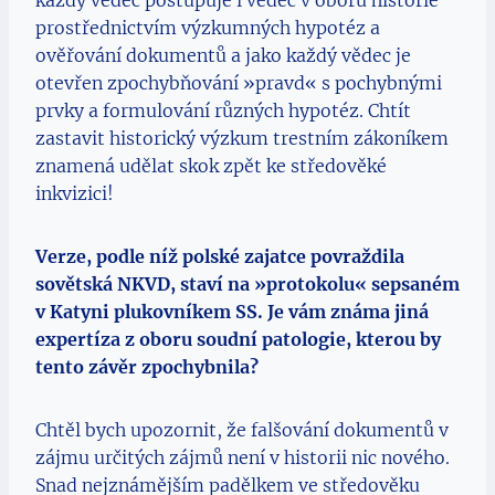
prostřednictvím výzkumných hypotéz a
ověřování dokumentů a jako každý vědec je
otevřen zpochybňování »pravd« s pochybnými
prvky a formulování různých hypotéz. Chtít
zastavit historický výzkum trestním zákoníkem
znamená udělat skok zpět ke středověké
inkvizici!
Verze, podle níž polské zajatce povraždila
sovětská NKVD, staví na »protokolu« sepsaném
v Katyni plukovníkem SS. Je vám známa jiná
expertíza z oboru soudní patologie, kterou by
tento závěr zpochybnila?
Chtěl bych upozornit, že falšování dokumentů v
zájmu určitých zájmů není v historii nic nového.
Snad nejznámějším padělkem ve středověku