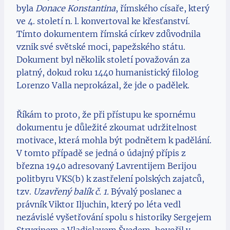
byla
Donace Konstantina
, římského císaře, který
ve 4. století n. l. konvertoval ke křesťanství.
Tímto dokumentem římská církev zdůvodnila
vznik své světské moci, papežského státu.
Dokument byl několik století považován za
platný, dokud roku 1440 humanistický filolog
Lorenzo Valla neprokázal, že jde o padělek.
Říkám to proto, že při přístupu ke spornému
dokumentu je důležité zkoumat udržitelnost
motivace, která mohla být podnětem k padělání.
V tomto případě se jedná o údajný přípis z
března 1940 adresovaný Lavrentijem Berijou
politbyru VKS(b) k zastřelení polských zajatců,
tzv.
Uzavřený balík č. 1.
Bývalý poslanec a
právník Viktor Iljuchin, který po léta vedl
nezávislé vyšetřování spolu s historiky Sergejem
Stryginem a Vladislavem Švedem, hovořil v