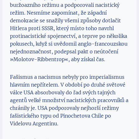
buržoazního režimu a podporovali nacistický
režim. Nesmíme zapomínat, že západní
demokracie se snažily všemi způsoby dotlačit
Hitlera proti SSSR, který místo toho navrhl
protinacistické spojenectví, a teprve po několika
pokusech, když si uvědomil anglo-francouzskou
nejednoznačnost, podepsal pakt o neútočení
»Molotov-Ribbentrop«, aby získal čas.
Fašismus a nacismus nebyly pro imperialismus
hlavním nepřítelem. V období po druhé světové
válce USA absorbovaly do řad svých tajných
agentů velké množství nacistických pracovníků a
chránily je. USA podporovaly nejhorší režimy
fašistického typu od Pinochetova Chile po
Videlovu Argentinu.