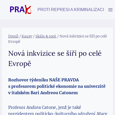
Přeskočit
na
PROTI REPRESI A KRIMINALIZACI
obsah
Domů
/
Kauzy
/
Skála & spol.
/
Nová inkvizice se šíří po celé
Evropě
Nová inkvizice se šíří po celé
Evropě
Rozhovor týdeníku NAŠE PRAVDA
s profesorem politické ekonomie na univerzitě
v italském Bari Andreou Catonem
Profesor Andrea Catone, jenž je také
prezidentem politicko-kulturního sdružení
Marx