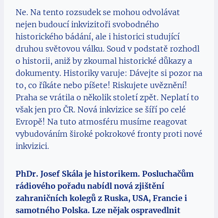
Ne. Na tento rozsudek se mohou odvolávat
nejen budoucí inkvizitoři svobodného
historického bádání, ale i historici studující
druhou světovou válku. Soud v podstatě rozhodl
o historii, aniž by zkoumal historické důkazy a
dokumenty. Historiky varuje: Dávejte si pozor na
to, co říkáte nebo píšete! Riskujete uvěznění!
Praha se vrátila o několik století zpět. Neplatí to
však jen pro ČR. Nová inkvizice se šíří po celé
Evropě! Na tuto atmosféru musíme reagovat
vybudováním široké pokrokové fronty proti nové
inkvizici.
PhDr. Josef Skála je historikem. Posluchačům
rádiového pořadu nabídl nová zjištění
zahraničních kolegů z Ruska, USA, Francie i
samotného Polska. Lze nějak ospravedlnit