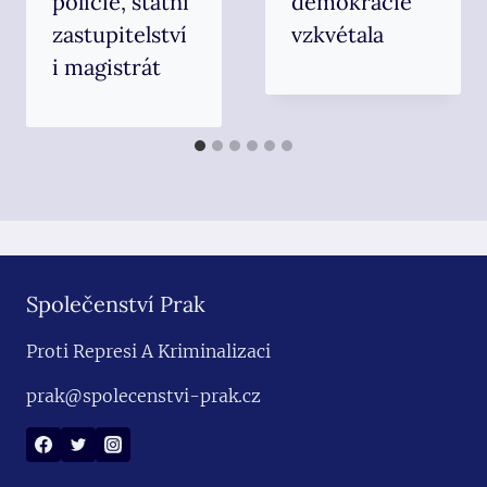
policie, státní
demokracie
zastupitelství
vzkvétala
i magistrát
Společenství Prak
Proti Represi A Kriminalizaci
prak@spolecenstvi-prak.cz