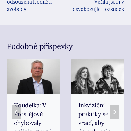
odsouzena k odnětí
Věřila jsem v
příspěvek
svobody
osvobozující rozsudek
Podobné příspěvky
Koudelka: V
Inkviziční
Prostějově
praktiky se
chybovaly
vrací, aby