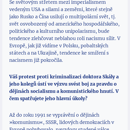
Se světovým střetem mezi imperialismem
vedeným USA a silami a zeměmi, které stejně
jako Rusko a Čína usilují o multipolární svět, tj.
svět osvobozený od amerického hospodářského,
politického a kulturního unipolarismu, bude
tendence zlehčovat neblahou roli nacismu sílit. V
Evropě, jak již vidíme v Polsku, pobaltských
státech a na Ukrajině, tendence ke smíření s
nacismem již pokročila.
Váš protest proti kriminalizaci doktora Skály a
jeho kolegů ústí ve výzvu svést boj za pravdu o
dějinách socialismu a komunistického hnutí. V
čem spatřujete jeho hlavní úkoly?
Až do roku 1991 se vyprávění o dějinách
»komunismu«, SSSR, lidových demokraciích v
Evropě pohybovalo, navzdory studené válce,