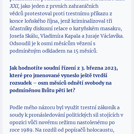
XXI
, jako jeden z prvních zahraničních
vědců protestoval proti trestnímu příkazu z
konce loňského října, jenž kriminalizoval tři
účastníky diskusní relace o katyňském masakru,
Josefa Skálu, Vladimíra Kapala a Juraje Václavíka.
Odsoudil je k osmi měsícům vězení s
podmíněným odkladem na 15 měsíců.
Jak hodnotíte soudní řízení z 3. března 2023,
které pro jmenované vyneslo ještě tvrdší
rozsudek – osm měsíců odnětí svobody na
podmíněnou lhůtu pěti let?
Podle mého názoru byl využit trestní zákoník a
soudy k pronásledování politických sil stojících v
opozici vůči novému režimu nastolenému po
roce 1989. Na rozdíl od popíračů holocaustu,