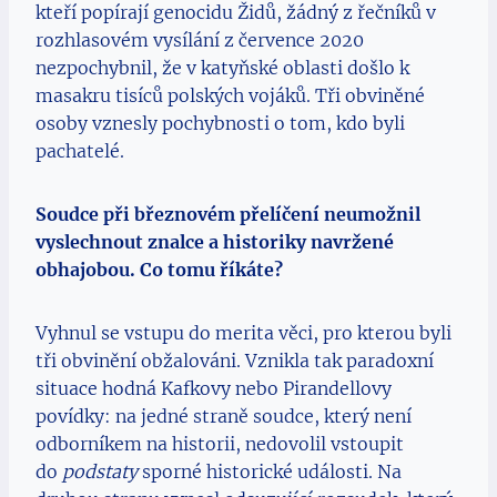
kteří popírají genocidu Židů, žádný z řečníků v
rozhlasovém vysílání z července 2020
nezpochybnil, že v katyňské oblasti došlo k
masakru tisíců polských vojáků. Tři obviněné
osoby vznesly pochybnosti o tom, kdo byli
pachatelé.
Soudce při březnovém přelíčení neumožnil
vyslechnout znalce a historiky navržené
obhajobou. Co tomu říkáte?
Vyhnul se vstupu do merita věci, pro kterou byli
tři obvinění obžalováni. Vznikla tak paradoxní
situace hodná Kafkovy nebo Pirandellovy
povídky: na jedné straně soudce, který není
odborníkem na historii, nedovolil vstoupit
do
podstaty
sporné historické události. Na