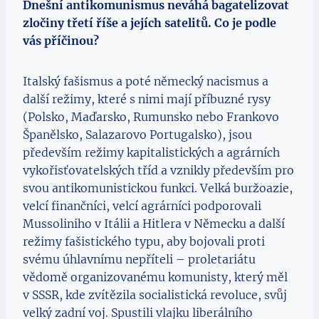
Dnešní antikomunismus neváhá bagatelizovat
zločiny třetí říše a jejích satelitů. Co je podle
vás příčinou?
Italský fašismus a poté německý nacismus a
další režimy, které s nimi mají příbuzné rysy
(Polsko, Maďarsko, Rumunsko nebo Frankovo
Španělsko, Salazarovo Portugalsko), jsou
především režimy kapitalistických a agrárních
vykořisťovatelských tříd a vznikly především pro
svou antikomunistickou funkci. Velká buržoazie,
velcí finančníci, velcí agrárníci podporovali
Mussoliniho v Itálii a Hitlera v Německu a další
režimy fašistického typu, aby bojovali proti
svému úhlavnímu nepříteli – proletariátu
vědomě organizovanému komunisty, který měl
v SSSR, kde zvítězila socialistická revoluce, svůj
velký zadní voj. Spustili vlajku liberálního