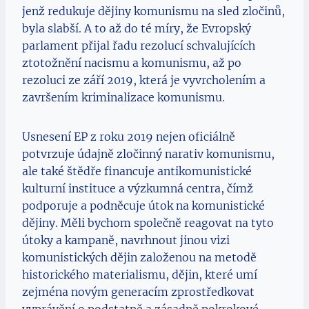
jenž redukuje dějiny komunismu na sled zločinů,
byla slabší. A to až do té míry, že Evropský
parlament přijal řadu rezolucí schvalujících
ztotožnění nacismu a komunismu, až po
rezoluci ze září 2019, která je vyvrcholením a
završením kriminalizace komunismu.
Usnesení EP z roku 2019 nejen oficiálně
potvrzuje údajně zločinný narativ komunismu,
ale také štědře financuje antikomunistické
kulturní instituce a výzkumná centra, čímž
podporuje a podněcuje útok na komunistické
dějiny. Měli bychom společně reagovat na tyto
útoky a kampaně, navrhnout jinou vizi
komunistických dějin založenou na metodě
historického materialismu, dějin, které umí
zejména novým generacím zprostředkovat
vyprávění o podstatně a zásadně pokrokové