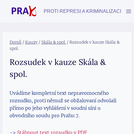
Přeskočit
na
PROTI REPRESI A KRIMINALIZACI
obsah
Domů
/
Kauzy
/
Skála & spol.
/
Rozsudek v kauze Skála &
spol.
Rozsudek v kauze Skála &
spol.
Uvádíme kompletní text nepravomocného
rozsudku, proti němuž se obžalovaní odvolali
přímo po jeho vyhlášení v soudní síni u
obvodního soudu pro Prahu 7.
->
Stáhnout text rozsudku v PDF