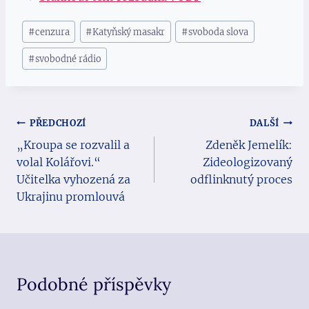
Štítky
#
cenzura
#
Katyňský masakr
#
svoboda slova
příspěvků:
#
svobodné rádio
Navigace
PŘEDCHOZÍ
DALŠÍ
„Kroupa se rozvalil a
Zdeněk Jemelík:
pro
volal Kolářovi.“
Zideologizovaný
příspěvek
Učitelka vyhozená za
odflinknutý proces
Ukrajinu promlouvá
Podobné příspěvky